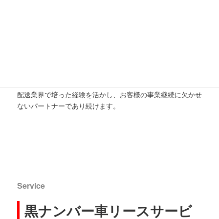
信頼と安心のパートナー
VAMOS ICKWは、軽貨物配送に携わる皆さまをサポートす
るために、安心・迅速な車両リースサービスを提供していま
す。
急なトラブル時にも「最短即日対応」で業務が滞らないよう
全力でサポート。
配送業界で培った経験を活かし、お客様の事業継続に欠かせ
ないパートナーであり続けます。
Service
黒ナンバー車リースサービ