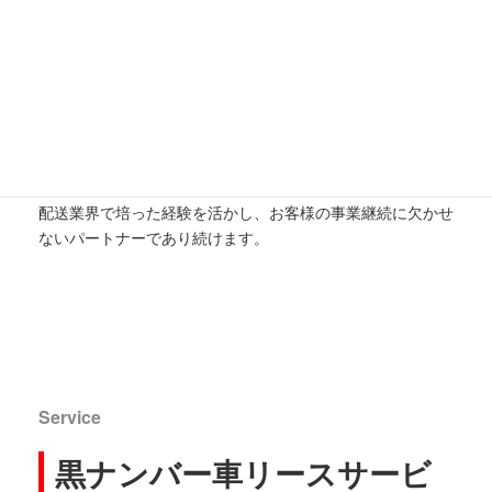
信頼と安心のパートナー
VAMOS ICKWは、軽貨物配送に携わる皆さまをサポートす
るために、安心・迅速な車両リースサービスを提供していま
す。
急なトラブル時にも「最短即日対応」で業務が滞らないよう
全力でサポート。
配送業界で培った経験を活かし、お客様の事業継続に欠かせ
ないパートナーであり続けます。
Service
黒ナンバー車リースサービ